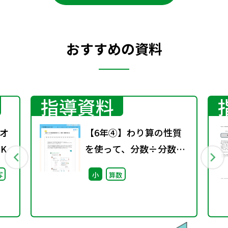
おすすめの資料
指導資料
オ
【6年④】わり算の性質
K
を使って、分数÷分数を
考える
写
小
算数