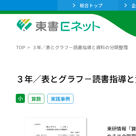
総合トップ
企
TOP
３年／表とグラフ－読書指導と資料の分類整理
３年／表とグラフ－読書指導と
小
算数
実践事例
東研情報「算