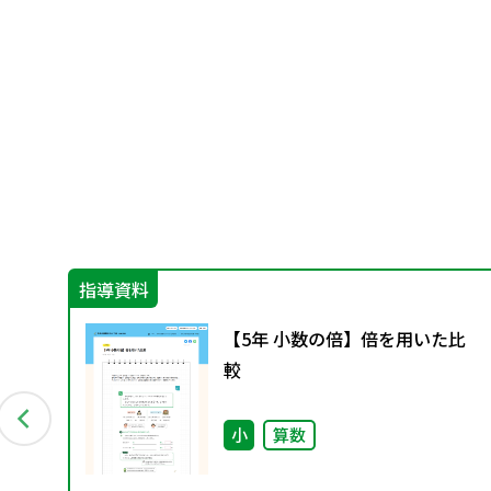
指導資料
【5年 小数の倍】倍を用いた比
（学
較
さ
小
算数