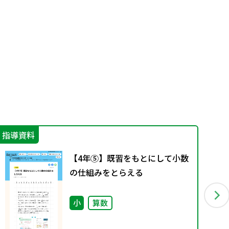
指導資料
指
【4年⑤】既習をもとにして小数
の仕組みをとらえる
小
算数