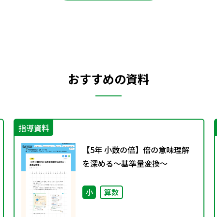
おすすめの資料
指導資料
【5年 小数の倍】倍の意味理解
を深める～基準量変換～
小
算数