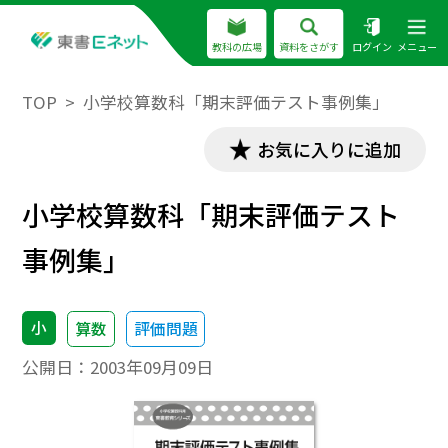
教科の広場
資料をさがす
ログイン
メニュー
TOP
小学校算数科「期末評価テスト事例集」
お気に入りに追加
小学校算数科「期末評価テスト
事例集」
小
算数
評価問題
公開日：
2003年09月09日