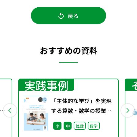
戻る
おすすめの資料
実践事例
「主体的な学び」を実現
捉
する算数・数学の授業づ
くり ～教材の本質からの
小
中
算数
数学
個と集団の「問い」を育