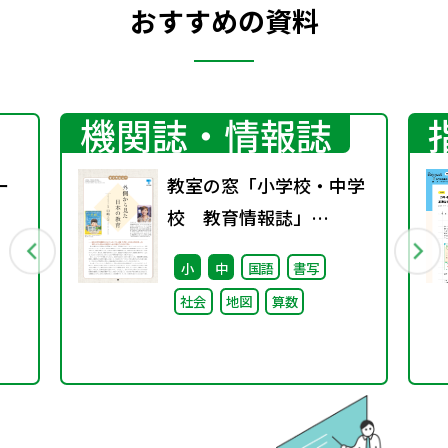
おすすめの資料
機関誌・情報誌
ー
教室の窓「小学校・中学
校 教育情報誌」
vol.76 2025年9月発行
小
中
国語
書写
社会
地図
算数