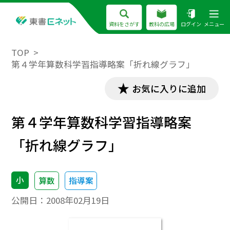
資料をさがす
教科の広場
ログイン
メニュー
TOP
第４学年算数科学習指導略案「折れ線グラフ」
お気に入りに追加
第４学年算数科学習指導略案
「折れ線グラフ」
小
算数
指導案
公開日：
2008年02月19日