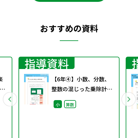
おすすめの資料
指導資料
楽
【6年④】小数、分数、
の
整数の混じった乗除計算
の練習
小
算数