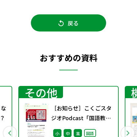
戻る
おすすめの資料
その他
 な
［お知らせ］こくごスタ
？
ジオPodcast「国語教科
書を聴きなおす」配信中
小
中
高
国語