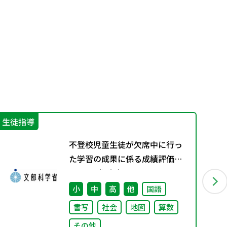
生徒指導
学
不登校児童生徒が欠席中に行っ
た学習の成果に係る成績評価に
ついて（通知）
小
中
高
他
国語
書写
社会
地図
算数
その他