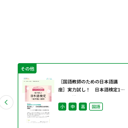
その他
［国語教師のための日本語講
座］実力試し！ 日本語検定1級
問題に挑戦！
小
中
高
国語