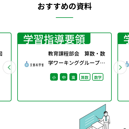
おすすめの資料
学習指導要領
図
教育課程部会 算数・数
学ワーキンググループ
（第4回） 配付資料
小
中
高
算数
数学