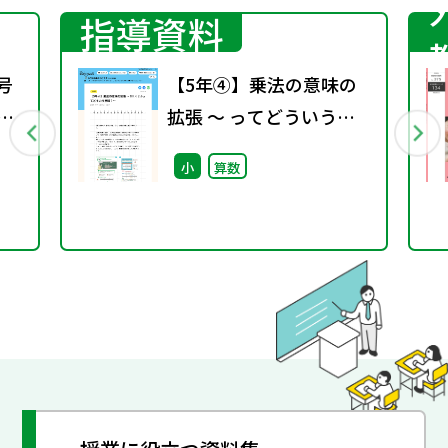
指導資料
号
【5年④】乗法の意味の
期
拡張 ～ ってどういう意
味？～
小
算数