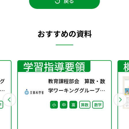
戻る
おすすめの資料
学習指導要領
グ
教育課程部会 算数・数
）
学ワーキンググループ
（第5回） 配付資
学
小
中
高
算数
数学