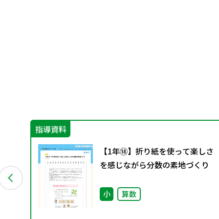
指導資料
文し
【1年⑱】折り紙を使って楽しさ
を感じながら分数の素地づくり
小
算数