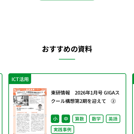
おすすめの資料
ICT活用
東研情報 2026年1月号 GIGAス
クール構想第2期を迎えて ②
小
中
算数
数学
英語
実践事例