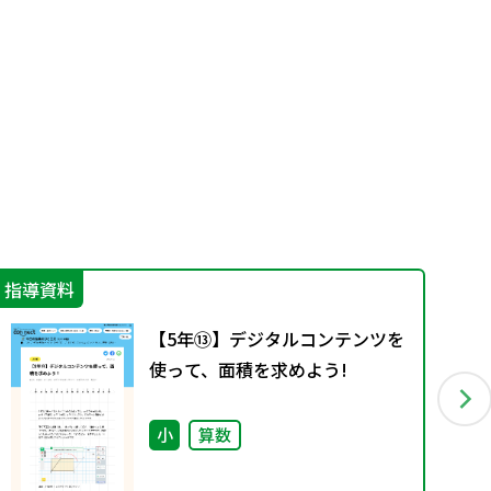
指導資料
指
【5年⑬】デジタルコンテンツを
使って、面積を求めよう!
小
算数