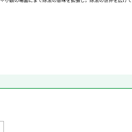
÷小数の場面にまで除法の意味を拡張し，除法の世界を広げて