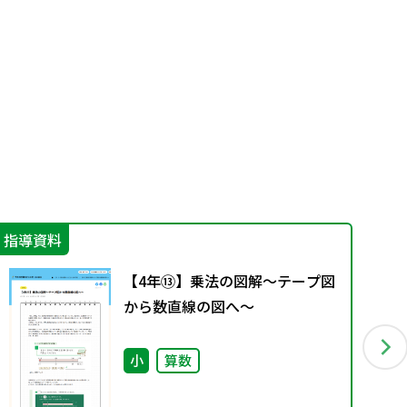
指導資料
指
【4年⑬】乗法の図解～テープ図
から数直線の図へ～
小
算数