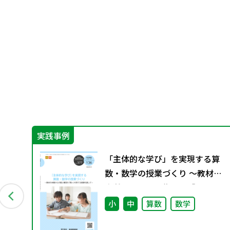
実践事例
めて
「主体的な学び」を実現する算
」
数・数学の授業づくり ～教材の
も
本質からの個と集団の「問い」
を育てる指導を通して～（特別
小
中
算数
数学
課題136）