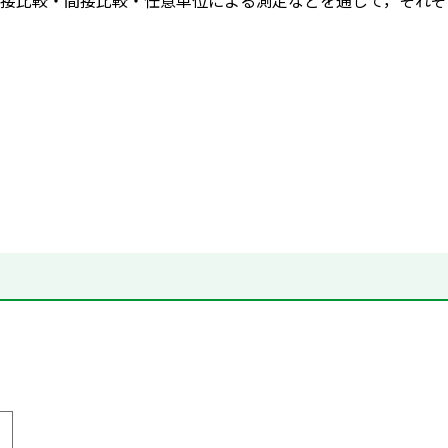
接比較・間接比較・任意単位による測定などを通して，それぞ