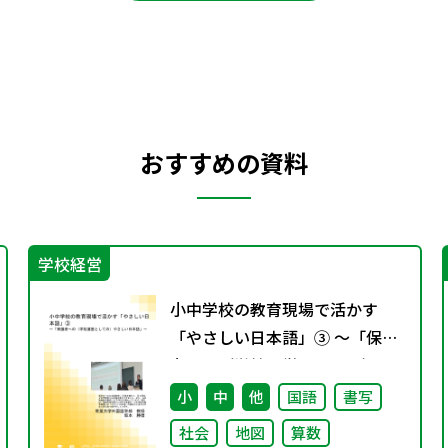
おすすめの資料
学校経営
小中学校の教育現場で活かす
「やさしい日本語」③ ～「保護
者への（学校運営としての）や
さしい日本語」～
小
中
他
国語
書写
社会
地図
算数