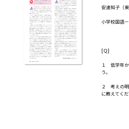
安達知子（東
小学校国語－
[Ｑ]
１ 低学年か
う。
２ 考えの明
に教えてくだ