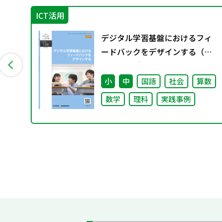
ICT活用
学習
デジタル学習基盤におけるフィ
ードバックをデザインする（特
別課題138）
小
中
国語
社会
算数
数学
理科
実践事例