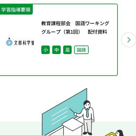
学習指導要領
そ
教育課程部会 国語ワーキング
グループ（第1回） 配付資料
小
中
高
国語