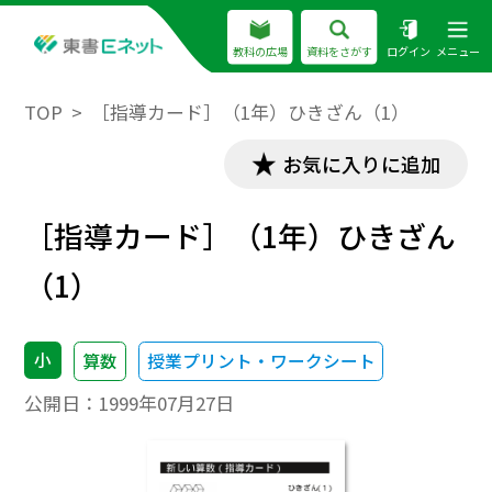
教科の広場
資料をさがす
ログイン
メニュー
TOP
［指導カード］（1年）ひきざん（1）
お気に入りに追加
［指導カード］（1年）ひきざん
（1）
小
算数
授業プリント・ワークシート
公開日：
1999年07月27日