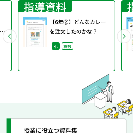
指導資料
【6年②】どんなカレー
捉
を注文したのかな？
小
算数
授業に役立つ資料集