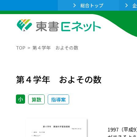
総合トップ
企
TOP
第４学年 およその数
第４学年 およその数
小
算数
指導案
1997（平