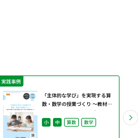
実践事例
学
「主体的な学び」を実現する算
数・数学の授業づくり ～教材の
本質からの個と集団の「問い」
を育てる指導を通して～（特別
小
中
算数
数学
課題136）