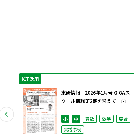
ICT活用
っ
東研情報 2026年1月号 GIGAス
クール構想第2期を迎えて ②
小
中
算数
数学
英語
実践事例