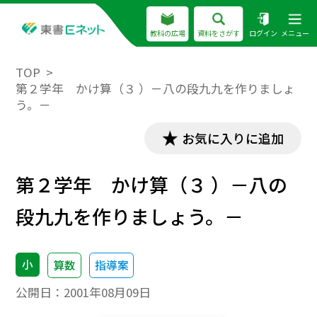
教科の広場
資料をさがす
ログイン
メニュー
TOP
第２学年 かけ算（３ ）－八の段九九を作りましょ
う。－
お気に入りに追加
第２学年 かけ算（３ ）－八の
段九九を作りましょう。－
小
算数
指導案
公開日：
2001年08月09日