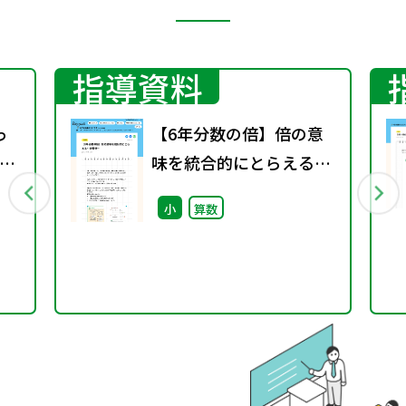
指導資料
っ
【6年分数の倍】倍の意
分
味を統合的にとらえる～
分数倍～
小
算数