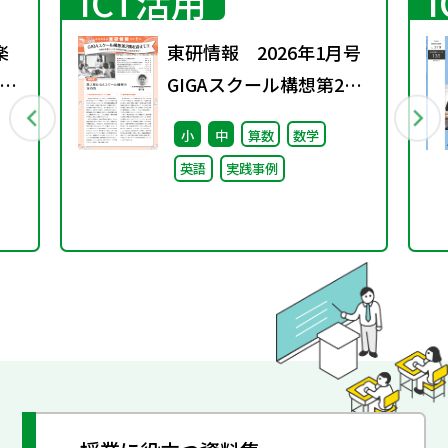
ICT活用
楽
東研情報 2026年1月号
の
GIGAスクール構想第2期
を迎えて ②
小
中
算数
数学
英語
実践事例