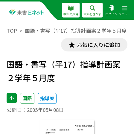
教科の広場
資料をさがす
ログイン
メニュー
TOP
国語・書写（平17）指導計画案２学年５月度
お気に入りに追加
国語・書写（平17）指導計画案
２学年５月度
小
国語
指導案
公開日：
2005年05月08日