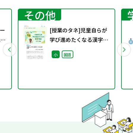
その他
ー
[授業のタネ]児童自らが
1
学び進めたくなる漢字指
導
小
国語