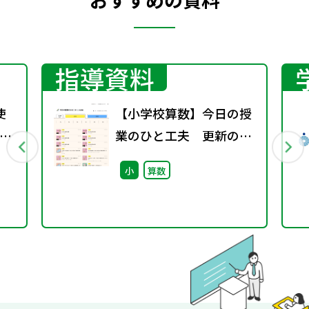
指導資料
使
【小学校算数】今日の授
理
業のひと工夫 更新のお
知らせ
小
算数