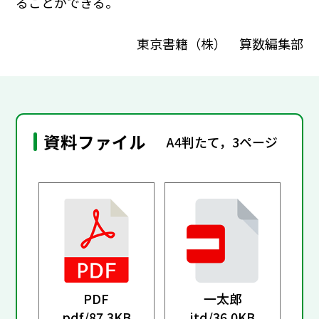
ることができる。
東京書籍（株） 算数編集部
資料ファイル
A4判たて，3ページ
PDF
一太郎
pdf/
87.3KB
jtd/
36.0KB