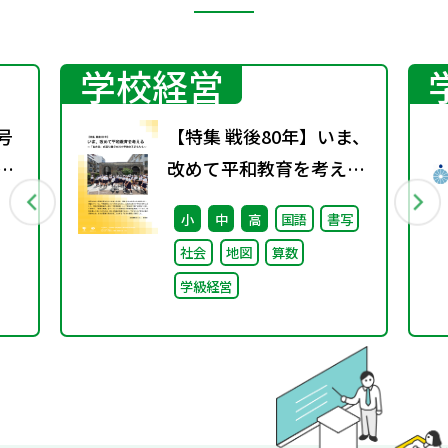
学校経営
号
【特集 戦後80年】いま、
期
改めて平和教育を考え
る〜「あの日」を語り継
小
中
高
国語
書写
ぐ本川小学校の子どもた
社会
地図
算数
ち〜
学級経営