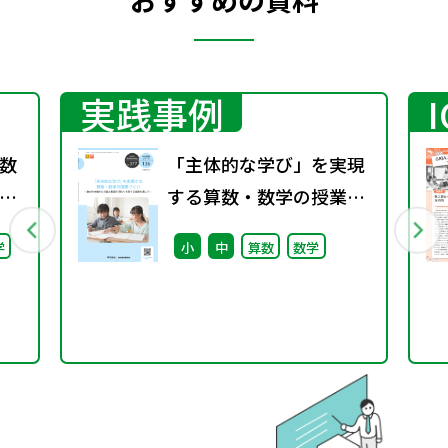
実践事例
数
「主体的な学び」を実現
する算数・数学の授業づ
くり ～教材の本質からの
学
小
中
算数
数学
個と集団の「問い」を育
てる指導を通して～（特
別課題136）