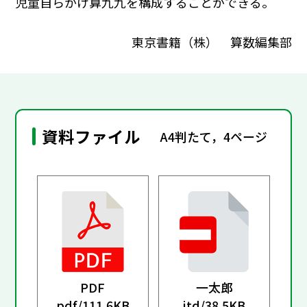
児童自らかけ算九九を構成することができる。
東京書籍（株） 算数編集部
資料ファイル
A4判たて，4ページ
PDF
一太郎
pdf/
111.6KB
jtd/
38.5KB