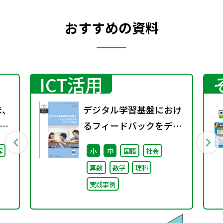
おすすめの資料
ICT活用
ま、
デジタル学習基盤におけ
るフィードバックをデザ
継
インする（特別課題
写
小
中
国語
社会
た
138）
算数
数学
理科
実践事例