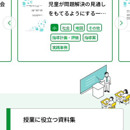
会
児童が問題解決の見通し
をもてるようにする一枚
ポートフォリオの開発
小
社会
地図
その他
指導計画・評価
指導案
実践事例
授業に役立つ資料集