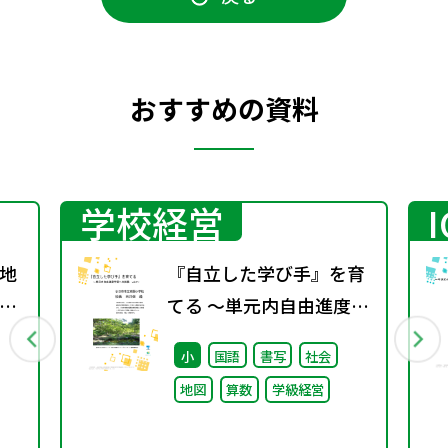
おすすめの資料
学校経営
地
『自立した学び手』を育
グ
てる ～単元内自由進度学
習への挑戦 vol.2～
小
国語
書写
社会
地図
算数
学級経営