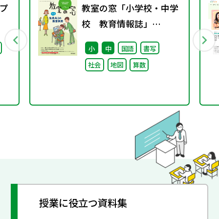
プ
教室の窓「小学校・中学
校 教育情報誌」
vol.75 2025年4月発行
小
中
国語
書写
社会
地図
算数
授業に役立つ資料集