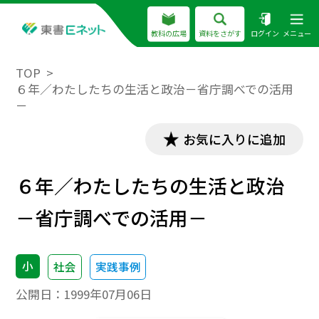
教科の広場
資料をさがす
ログイン
メニュー
TOP
６年／わたしたちの生活と政治－省庁調べでの活用
－
お気に入りに追加
６年／わたしたちの生活と政治
－省庁調べでの活用－
小
社会
実践事例
公開日：
1999年07月06日