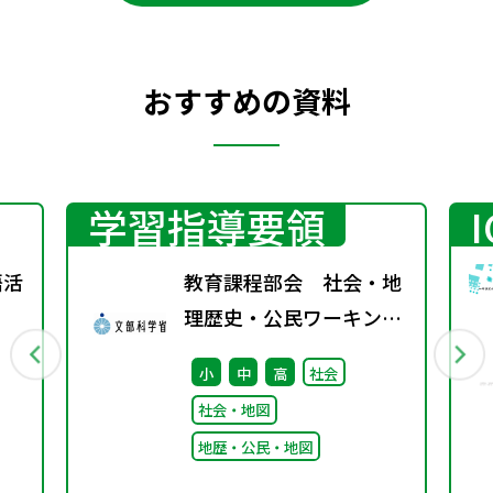
おすすめの資料
学習指導要領
語活
教育課程部会 社会・地
理歴史・公民ワーキング
（第1回） 配付資料
小
中
高
社会
社会・地図
地歴・公民・地図