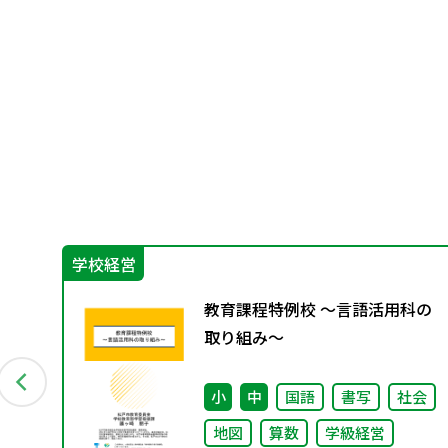
学校経営
き
教育課程特例校 ～言語活用科の
期
取り組み～
数
小
中
国語
書写
社会
地図
算数
学級経営