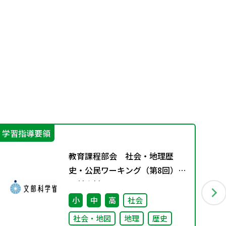
学習指導要領
指
教育課程部会 社会・地理歴
史・公民ワーキング（第8回）
配付資料
小
中
高
社会
社会・地図
地理
歴史