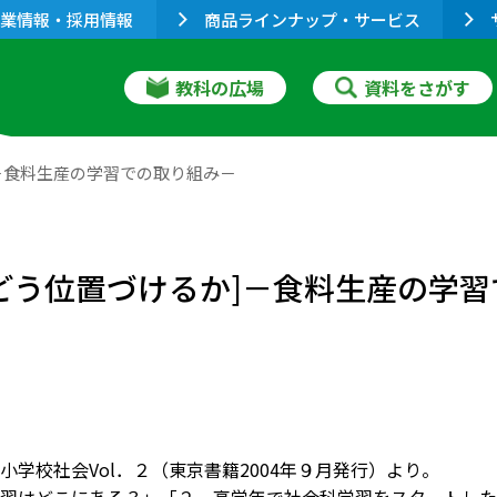
業情報・採用情報
商品ラインナップ・サービス
教科の広場
資料をさがす
－食料生産の学習での取り組み－
にどう位置づけるか]－食料生産の学
小学校社会Vol．２（東京書籍2004年９月発行）より。