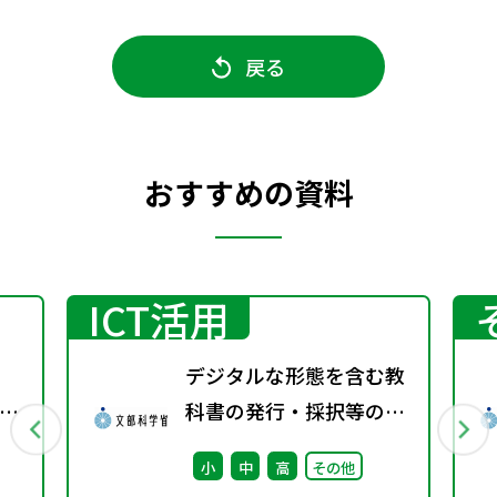
戻る
おすすめの資料
ICT活用
デジタルな形態を含む教
校
科書の発行・採択等の指
針に関する検討会議（第
小
中
高
その他
4回） 配布資料