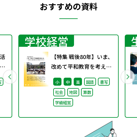
おすすめの資料
学校経営
活
【特集 戦後80年】いま、
」
改めて平和教育を考え
語」
る〜「あの日」を語り継
写
小
中
高
国語
書写
ぐ本川小学校の子どもた
社会
地図
算数
ち〜
学級経営