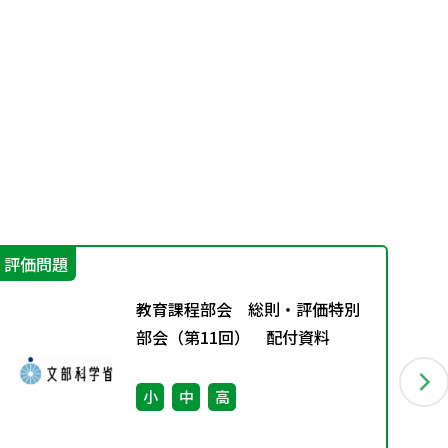
評価問題
学
教育課程部会 総則・評価特別
部会（第11回） 配付資料
小
中
高