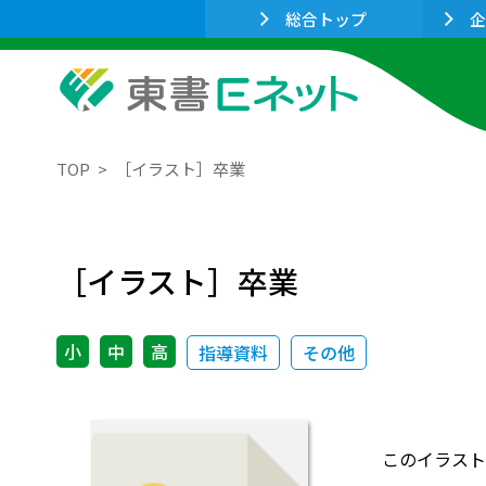
総合トップ
企
TOP
［イラスト］卒業
［イラスト］卒業
小
中
高
指導資料
その他
このイラスト