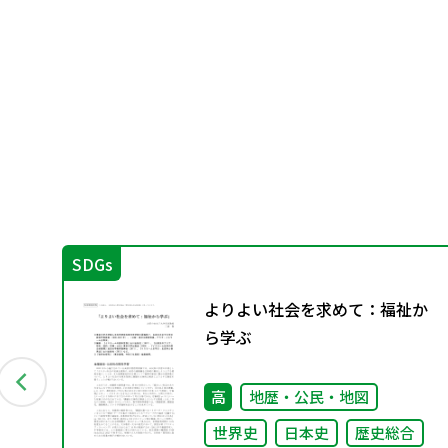
SDGs
比
よりよい社会を求めて：福祉か
ら学ぶ
高
地歴・公民・地図
世界史
日本史
歴史総合