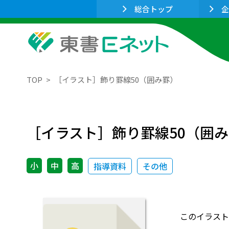
総合トップ
企
TOP
［イラスト］飾り罫線50（囲み罫）
［イラスト］飾り罫線50（囲
小
中
高
指導資料
その他
このイラスト