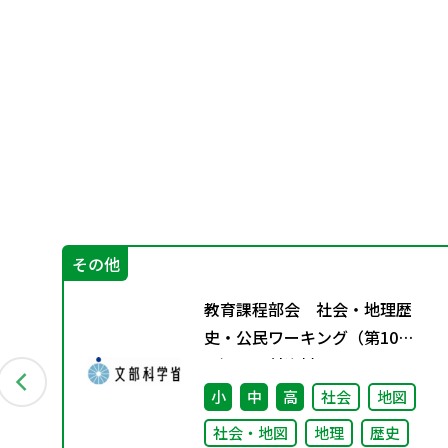
その他
」
教育課程部会 社会・地理歴
史・公民ワーキング（第10
回） 配付資料
小
中
高
社会
地図
社会・地図
地理
歴史