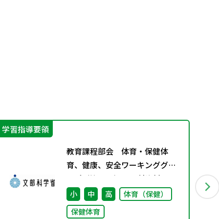
学習指導要領
言
教育課程部会 体育・保健体
育、健康、安全ワーキンググル
ープ（第11回） 配付資料
小
中
高
体育（保健）
保健体育