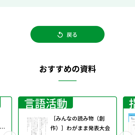
戻る
おすすめの資料
言語活動
［みんなの読み物（創
英
作）］わがまま発表大会