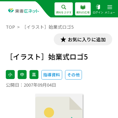
資料をさがす
教科の広場
ログイン
メニュー
TOP
［イラスト］始業式ロゴ5
お気に入りに追加
［イラスト］始業式ロゴ5
小
中
高
指導資料
その他
公開日：
2007年09月04日