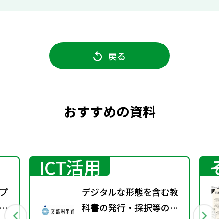
戻る
おすすめの資料
ICT活用
プ
デジタルな形態を含む教
議
科書の発行・採択等の指