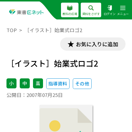
教科の広場
資料をさがす
ログイン
メニュー
TOP
［イラスト］始業式ロゴ2
お気に入りに追加
［イラスト］始業式ロゴ2
小
中
高
指導資料
その他
公開日：
2007年07月25日