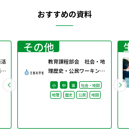
おすすめの資料
その他
語活
教育課程部会 社会・地
語分
理歴史・公民ワーキング
（第3回） 配付資料
小
中
高
社会・地図
地理
歴史
公民
地図