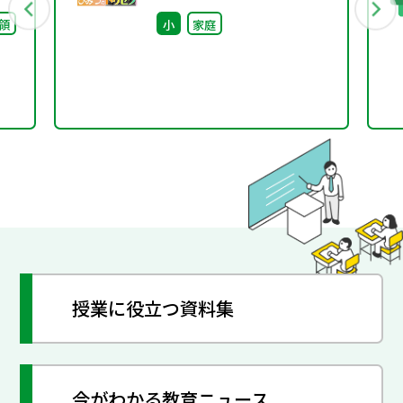
ツ」
領
小
家庭
授業に役立つ資料集
今がわかる教育ニュース