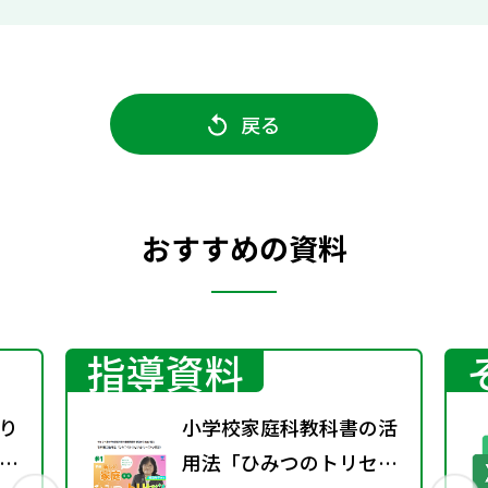
戻る
おすすめの資料
指導資料
り
小学校家庭科教科書の活
修
用法「ひみつのトリセ