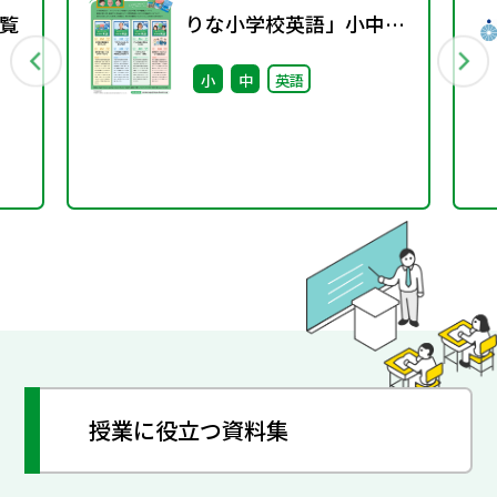
覧
りな小学校英語」小中接
続エピソード配信のお知
小
中
英語
らせ
授業に役立つ資料集