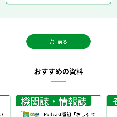
戻る
おすすめの資料
機関誌・情報誌
い
Podcast番組「おしゃべ