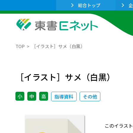
総合トップ
企
TOP
［イラスト］サメ（白黒）
［イラスト］サメ（白黒）
小
中
高
指導資料
その他
このイラスト