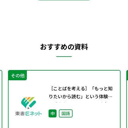
おすすめの資料
その他
［ことばを考える］「もっと知
りたいから読む」という体験〜
百科事典からはじめる、読書の
入り口〜
中
国語