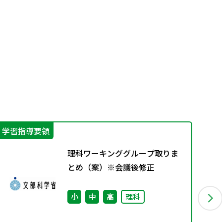
学習指導要領
学
理科ワーキンググループ取りま
とめ（案）※会議後修正
小
中
高
理科