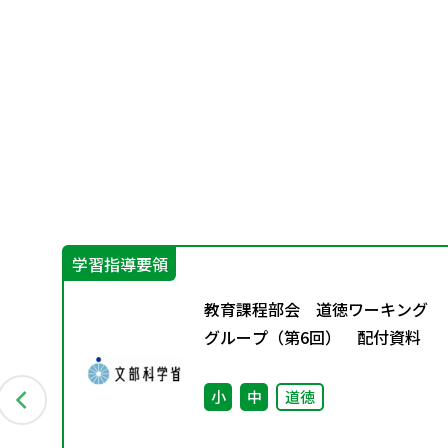
学習指導要領
ー
教育課程部会 道徳ワーキング
配付
グループ（第6回） 配付資料
報
小
中
道徳