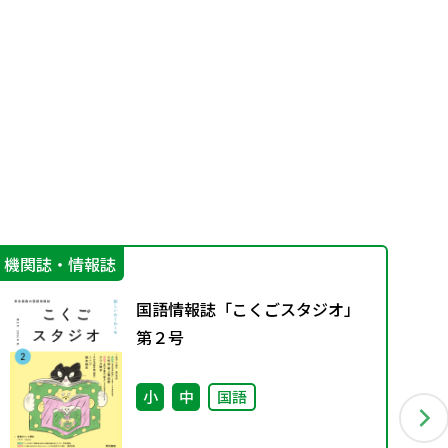
機関誌・情報誌
機
国語情報誌「こくごスタジオ」
第２号
小
中
国語