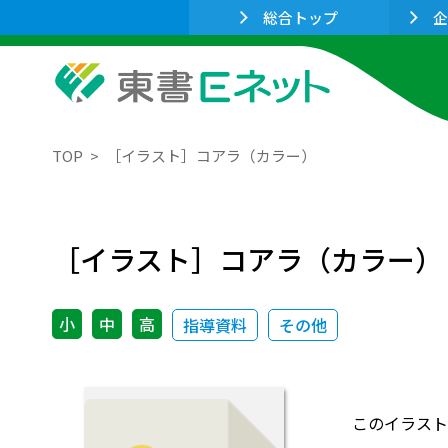
総合トップ
企
TOP
［イラスト］コアラ（カラー）
［イラスト］コアラ（カラー）
小
中
高
指導資料
その他
このイラスト