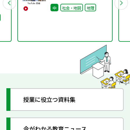
へ
書のトリセツ』好評配信
中
社会・地図
地理
中！
授業に役立つ資料集
今がわかる教育ニュース