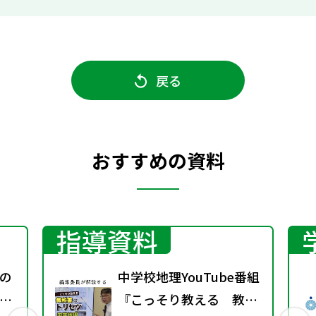
戻る
おすすめの資料
指導資料
の
中学校地理YouTube番組
る
『こっそり教える 教科