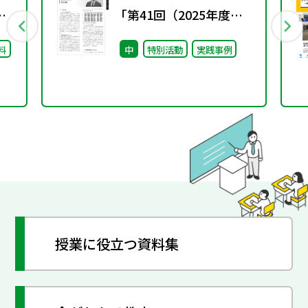
し
「第41回（2025年度）
東書教育賞」の入賞論文
料
中
特別活動
実践事例
のご紹介
授業に役立つ資料集