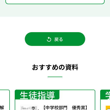
戻る
おすすめの資料
生徒指導
解
【中学校部門 優秀賞】