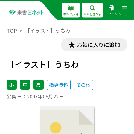
教科の広場
資料をさがす
ログイン
メニュー
TOP
［イラスト］うちわ
お気に入りに追加
［イラスト］うちわ
小
中
高
指導資料
その他
公開日：
2007年06月22日