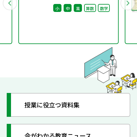
※会議後修正
小
中
高
算数
数学
授業に役立つ資料集
今がわかる教育ニュース