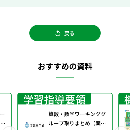
戻る
おすすめの資料
学習指導要領
ー
算数・数学ワーキンググ
2
ループ取りまとめ（案）