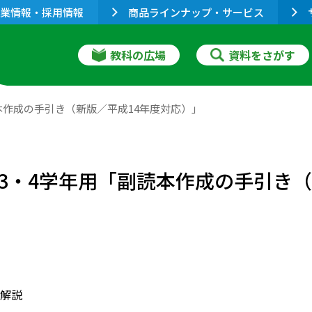
業情報・採用情報
商品ラインナップ・サービス
教科の広場
資料をさがす
本作成の手引き（新版／平成14年度対応）」
3・4学年用「副読本作成の手引き（
解説