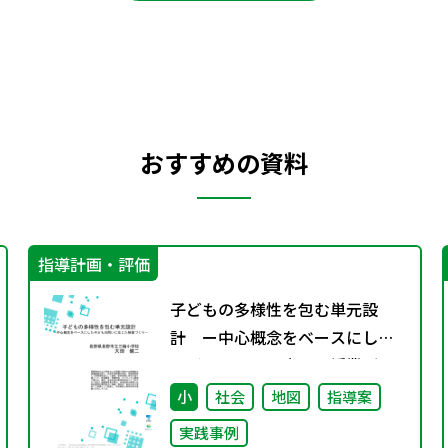
おすすめの資料
指導計画・評価
子どもの多様性を包む単元設
計 ー中心概念をベースにした
子どもの問いに応じた授業づく
りー
小
社会
地図
指導案
実践事例