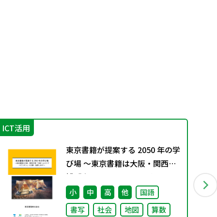
ICT活用
学
東京書籍が提案する 2050 年の学
び場 ～東京書籍は大阪・関西万
博「大阪ヘルスケア パビリオ
ン」に出展・協賛します～
小
中
高
他
国語
書写
社会
地図
算数