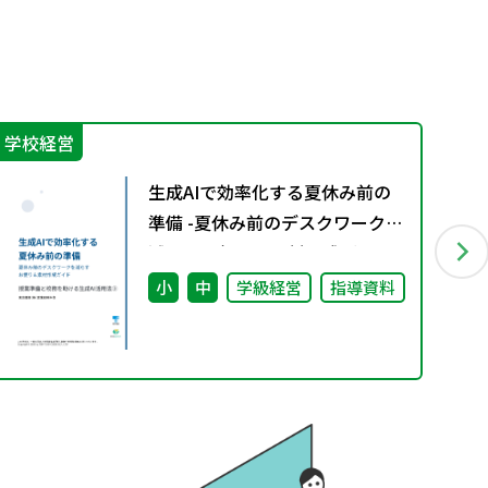
学校経営
学
生成AIで効率化する夏休み前の
準備 -夏休み前のデスクワークを
減らすお便り＆素材作成ガイド-
授業準備と校務を助ける生成AI
小
中
学級経営
指導資料
活用法③