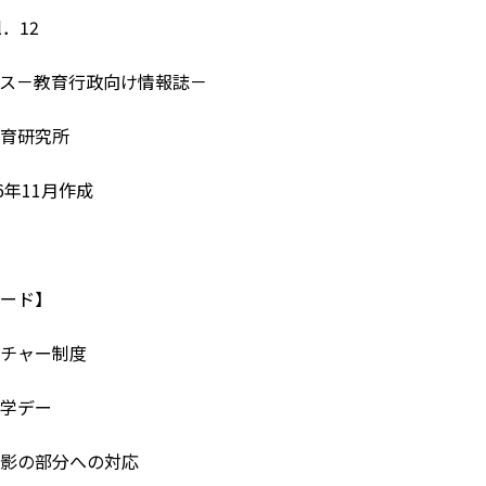
l．12
ス－教育行政向け情報誌－
育研究所
6年11月作成
ード】
チャー制度
学デー
影の部分への対応