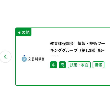
その他
ま
教育課程部会 情報・技術ワー
キンググループ（第12回）配付
資料
中
高
技術・家庭
情報