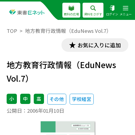
教科の広場
資料をさがす
ログイン
メニュー
TOP
地方教育行政情報（EduNews Vol.7）
お気に入りに追加
地方教育行政情報（EduNews
Vol.7）
小
中
高
その他
学校経営
公開日：
2006年01月10日