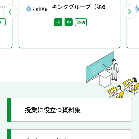
ー
キンググループ（第6
1
回） 配付資料
）
小
中
道徳
授業に役立つ資料集