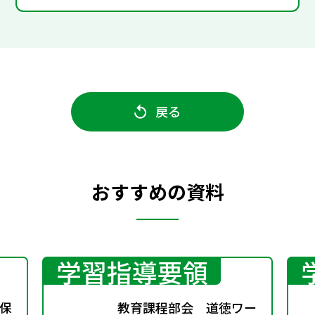
戻る
おすすめの資料
学習指導要領
保
教育課程部会 道徳ワー