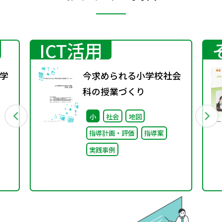
ICT活用
学
今求められる小学校社会
科の授業づくり
行
小
社会
地図
指導計画・評価
指導案
実践事例