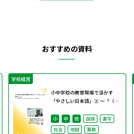
おすすめの資料
学校経営
小中学校の教育現場で活かす
「やさしい日本語」② ～「（学
校内での）子どもたちへのやさ
しい日本語」～
小
中
他
国語
書写
社会
地図
算数