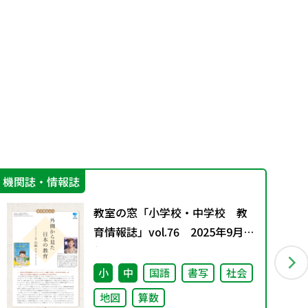
機関誌・情報誌
学
教室の窓「小学校・中学校 教
育情報誌」vol.76 2025年9月発
行
小
中
国語
書写
社会
地図
算数