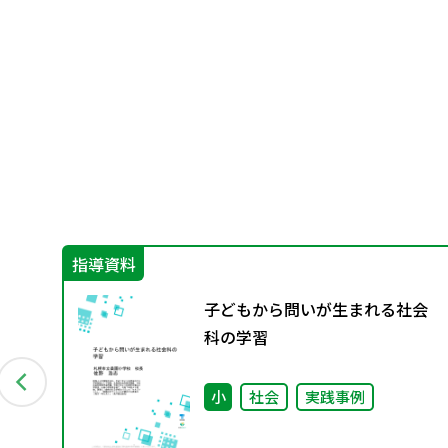
指導資料
の学
子どもから問いが生まれる社会
西万
科の学習
オ
小
社会
実践事例