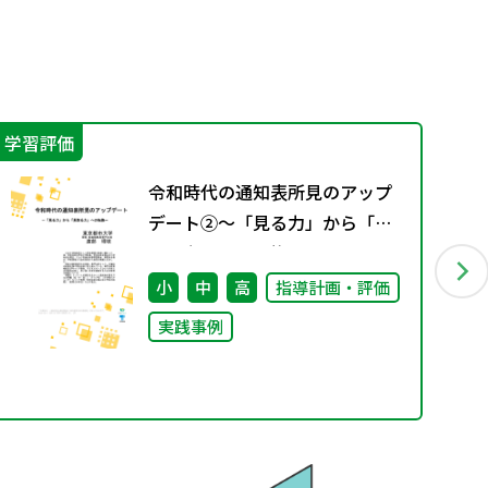
学習評価
言
令和時代の通知表所見のアップ
デート②～「見る力」から「見
取る力」への転換～
小
中
高
指導計画・評価
実践事例