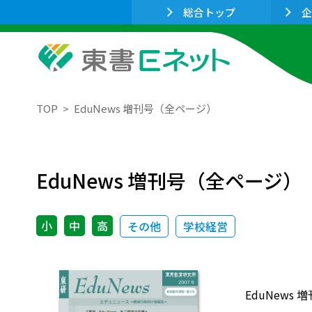
総合トップ
企
TOP
EduNews 増刊号（全ページ）
EduNews 増刊号（全ページ）
小
中
高
その他
学校経営
EduNews