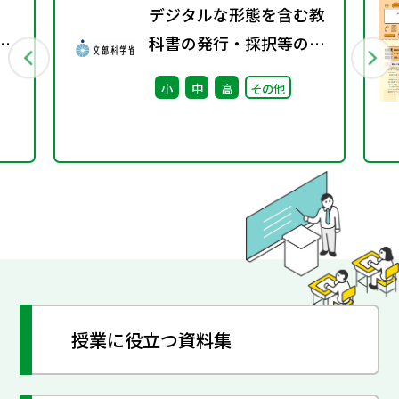
デジタルな形態を含む教
立
科書の発行・採択等の指
～
針に関する検討会議（第
小
中
高
その他
4回） 配布資料
授業に役立つ資料集