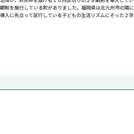
治体が，秋休みを設ける１０月区切りの２学期制を導入してい
期制を施行している町がありました。福岡県は北九州市の隣に
導入に先立って試行している子どもの生活リズムにそった２学