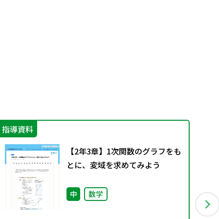
指導資料
指
【2年3章】1次関数のグラフをも
とに、変域を求めてみよう
中
数学