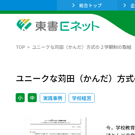
総合トップ
企
TOP
ユニークな苅田（かんだ）方式の２学期制の取組
ユニークな苅田（かんだ）方式
小
中
実践事例
学校経営
今，学校教育