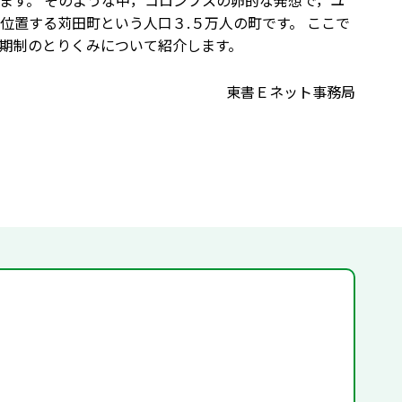
ます。 そのような中，コロンブスの卵的な発想で，ユ
位置する苅田町という人口３.５万人の町です。 ここで
期制のとりくみについて紹介します。
東書Ｅネット事務局