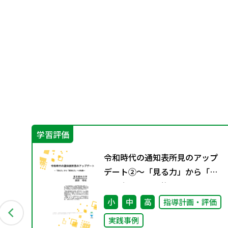
学習評価
の
令和時代の通知表所見のアップ
検
デート②～「見る力」から「見
取る力」への転換～
小
中
高
指導計画・評価
実践事例